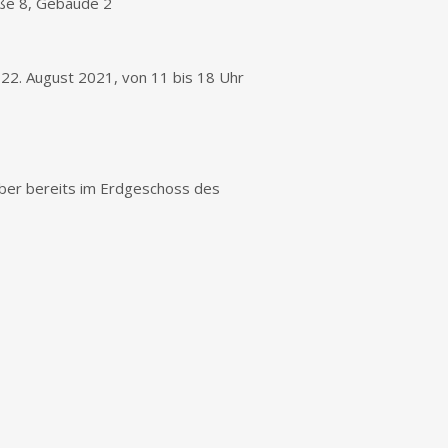
aße 8, Gebäude 2
 22. August 2021, von 11 bis 18 Uhr
aber bereits im Erdgeschoss des
https://nadja-
siegl.de/2021/08/offe
ateliers-
2021-in-
brandenburg-
beginn-21-