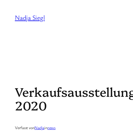
Zum
Inhalt
Nadja Siegl
springen
Verkaufsausstellung 
2020
Verfasst von
Nadja
in
news