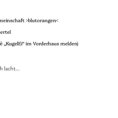
meinschaft >blutorangen<
ertel
é „KugelEi“ im Vorderhaus melden)
h lacht…