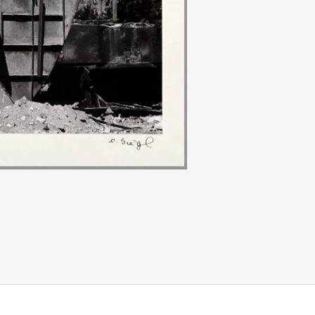
https://nadja-
siegl.de/2018/09/akti
feuer-und-
flamme-
fuer-
unsere-
museen">