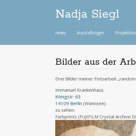
Nadja Siegl
Skip
news
Ausstellungen
Projektio
to
content
Bilder aus der Ar
Drei Bilder meiner Fotoarbeit „rando
Immanuel Krankenhaus
Königstr. 63
14109 Berlin
(Wannsee)
zu sehen.
Farbprints (FUJIFILM Crystal Archive D