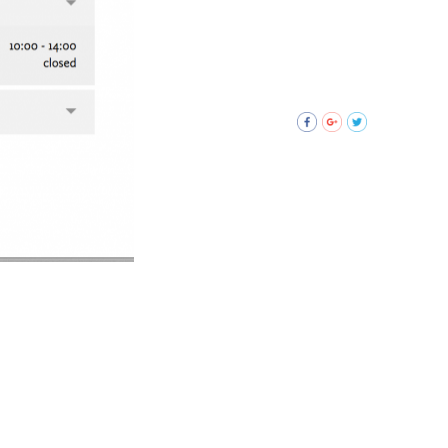
6-july-
2017-6-
pm">