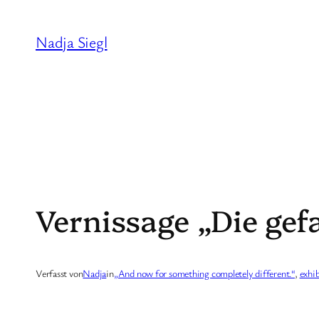
Zum
Inhalt
Nadja Siegl
springen
Vernissage „Die gefa
Verfasst von
Nadja
in
„And now for something completely different.“
, 
exhi