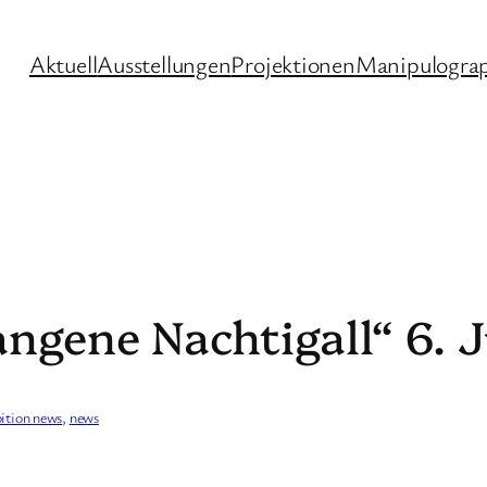
Aktuell
Ausstellungen
Projektionen
Manipulogra
ngene Nachtigall“ 6. J
bition news
, 
news