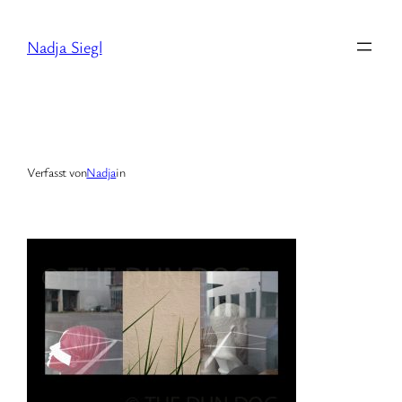
Zum
Inhalt
Nadja Siegl
springen
Verfasst von
Nadja
in