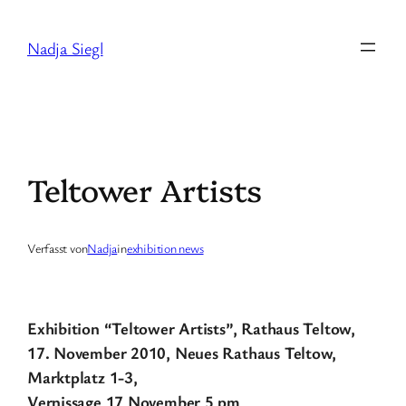
Zum
Inhalt
Nadja Siegl
springen
Teltower Artists
Verfasst von
Nadja
in
exhibition news
Exhibition “Teltower Artists”, Rathaus Teltow,
17. November 2010, Neues Rathaus Teltow,
Marktplatz 1-3,
Vernissage 17 November 5 pm