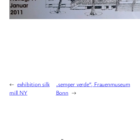
←
exhibition silk
„semper verde“, Frauenmuseum
mill NY
Bonn
→