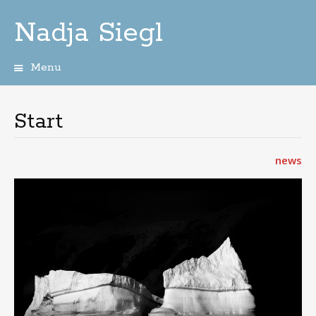
Nadja Siegl
Menu
Skip
to
content
Start
news