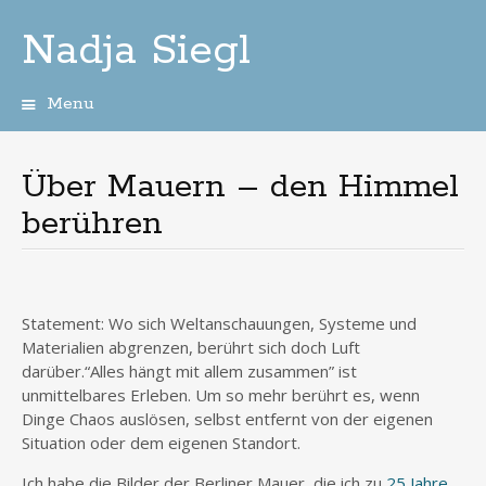
Nadja Siegl
Menu
Skip
to
content
Über Mauern – den Himmel
berühren
Statement: Wo sich Weltanschauungen, Systeme und
Materialien abgrenzen, berührt sich doch Luft
darüber.“Alles hängt mit allem zusammen” ist
unmittelbares Erleben. Um so mehr berührt es, wenn
Dinge Chaos auslösen, selbst entfernt von der eigenen
Situation oder dem eigenen Standort.
Ich habe die Bilder der Berliner Mauer, die ich zu
25 Jahre