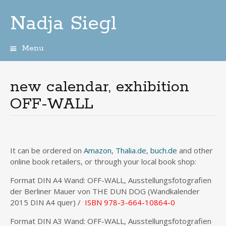
Nadja Siegl
Menu
Skip
to
content
new calendar, exhibition
OFF-WALL
It can be ordered on
Amazon
,
Thalia.de
,
buch.de
and other
online book retailers, or through your local book shop:
Format DIN A4 Wand: OFF-WALL, Ausstellungsfotografien
der Berliner Mauer von THE DUN DOG (Wandkalender
2015 DIN A4 quer) /
ISBN 978-3-664-10864-0
Format DIN A3 Wand: OFF-WALL, Ausstellungsfotografien